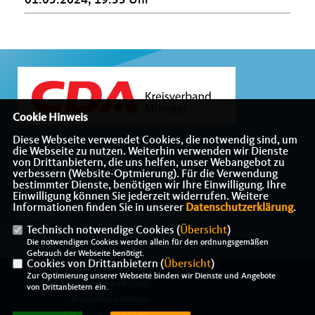
01.05.2024, 19:33 Uhr
Cookie Hinweis
Diese Webseite verwendet Cookies, die notwendig sind, um
die Webseite zu nutzen. Weiterhin verwenden wir Dienste
Willkommen beim Kreisverband der CDA Münster
von Drittanbietern, die uns helfen, unser Webangebot zu
verbessern (Website-Optmierung). Für die Verwendung
bestimmter Dienste, benötigen wir Ihre Einwilligung. Ihre
Einwilligung können Sie jederzeit widerrufen. Weitere
Informationen finden Sie in unserer
Datenschutzerklärung
.
IMPRESSUM
DATENSCHUTZ
KONTAKT
Technisch notwendige Cookies (
Übersicht
)
Die notwendigen Cookies werden allein für den ordnungsgemäßen
Gebrauch der Webseite benötigt.
Cookies von Drittanbietern (
Übersicht
)
@2026 Christlich-Demokratische
Zur Optimierung unserer Webseite binden wir Dienste und Angebote
Arbeitnehmerschaft (CDA)
von Drittanbietern ein.
Kreisverband Münster