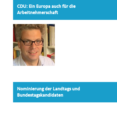
CDU: Ein Europa auch für die
Arbeitnehmerschaft
Nominierung der Landtags und
Bundestagskandidaten