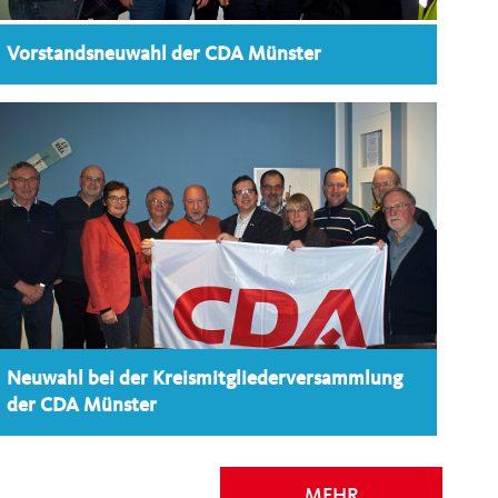
Vorstandsneuwahl der CDA Münster
Neuwahl bei der Kreismitgliederversammlung
der CDA Münster
MEHR