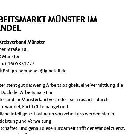
BEITSMARKT MÜNSTER IM
NDEL
reisverband Münster
r Straße 10,
3 Münster
on:
01605331727
:
Philipp.bembenek@igmetall.de
r steht gut da: wenig Arbeitslosigkeit, eine Vermittlung, die
. Doch der Arbeitsmarkt in
er und im Münsterland verändert sich rasant – durch
turwandel, Fachkräftemangel und
iche Intelligenz. Fast neun von zehn Euro werden hier in
tleistung und Verwaltung
schaftet, und genau diese Büroarbeit trifft der Wandel zuerst.