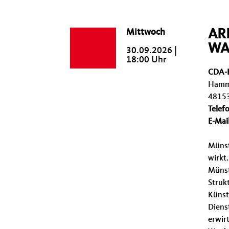
Mittwoch
AR
WA
30.09.2026 |
18:00 Uhr
CDA-K
Hamme
4815
Telef
E-Mail
Münste
wirkt
Münst
Struk
Künstl
Diens
erwirt