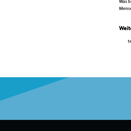
Was b
Mensch
Weit
t